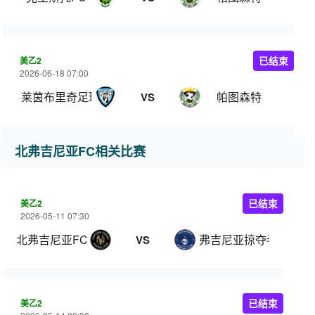
美乙2
已结束
2026-06-18 07:00
莱茵布里奇足球俱乐部
帕图森特
VS
北弗吉尼亚FC相关比赛
美乙2
已结束
2026-05-11 07:30
北弗吉尼亚FC
弗吉尼亚掠夺者
VS
美乙2
已结束