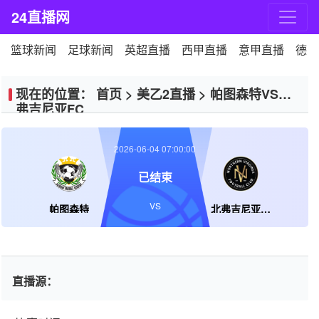
24直播网
篮球新闻
足球新闻
英超直播
西甲直播
意甲直播
德甲
现在的位置：
首页
>
美乙2直播
>
帕图森特VS北
弗吉尼亚FC
2026-06-04 07:00:00
已结束
VS
帕图森特
北弗吉尼亚FC
直播源：