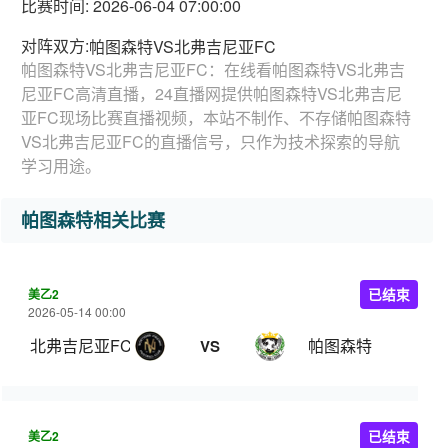
比赛时间: 2026-06-04 07:00:00
对阵双方:
帕图森特VS北弗吉尼亚FC
帕图森特VS北弗吉尼亚FC：在线看帕图森特VS北弗吉
尼亚FC高清直播，24直播网提供帕图森特VS北弗吉尼
亚FC现场比赛直播视频，本站不制作、不存储帕图森特
VS北弗吉尼亚FC的直播信号，只作为技术探索的导航
学习用途。
帕图森特相关比赛
美乙2
已结束
2026-05-14 00:00
北弗吉尼亚FC
帕图森特
VS
美乙2
已结束