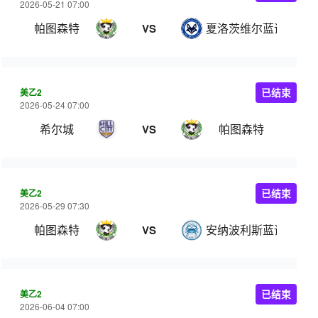
2026-05-21 07:00
帕图森特
夏洛茨维尔蓝调
VS
美乙2
已结束
2026-05-24 07:00
希尔城
帕图森特
VS
美乙2
已结束
2026-05-29 07:30
帕图森特
安纳波利斯蓝调
VS
美乙2
已结束
2026-06-04 07:00