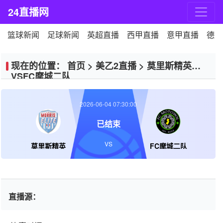
24直播网
篮球新闻
足球新闻
英超直播
西甲直播
意甲直播
德甲
现在的位置：
首页
>
美乙2直播
>
莫里斯精英
VSFC摩城二队
2026-06-04 07:30:00
已结束
VS
莫里斯精英
FC摩城二队
直播源：