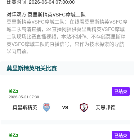
比赛时间: 2026-06-04 07:30:00
对阵双方:
莫里斯精英VSFC摩城二队
莫里斯精英VSFC摩城二队：在线看莫里斯精英VSFC摩
城二队高清直播，24直播网提供莫里斯精英VSFC摩城
二队现场比赛直播视频，本站不制作、不存储莫里斯精
英VSFC摩城二队的直播信号，只作为技术探索的导航
学习用途。
莫里斯精英相关比赛
美乙2
已结束
2026-05-21 07:30
莫里斯精英
艾恩邦德
VS
美乙2
已结束