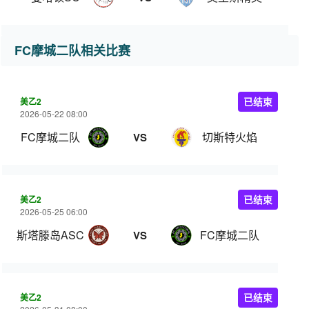
FC摩城二队相关比赛
美乙2
已结束
2026-05-22 08:00
FC摩城二队
切斯特火焰
VS
美乙2
已结束
2026-05-25 06:00
斯塔滕岛ASC
FC摩城二队
VS
美乙2
已结束