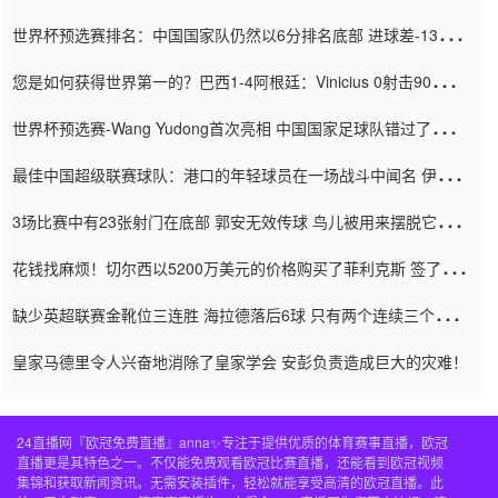
世界杯预选赛排名：中国国家队仍然以6分排名底部 进球差-13令人
震惊
您是如何获得世界第一的？巴西1-4阿根廷：Vinicius 0射击90分钟
内
世界杯预选赛-Wang Yudong首次亮相 中国国家足球队错过了世界
杯0-2
最佳中国超级联赛球队：港口的年轻球员在一场战斗中闻名 伊万放
弃了泰桑（Taishan）
3场比赛中有23张射门在底部 郭安无效传球 鸟儿被用来摆脱它
Setien痴迷于三名后卫
花钱找麻烦！切尔西以5200万美元的价格购买了菲利克斯 签了7年
并在半年内租了夏窗口
缺少英超联赛金靴位三连胜 海拉德落后6球 只有两个连续三个连续
三靴
皇家马德里令人兴奋地消除了皇家学会 安彭负责造成巨大的灾难！
24直播网『欧冠免费直播』anna✨专注于提供优质的体育赛事直播，欧冠
直播更是其特色之一。不仅能免费观看欧冠比赛直播，还能看到欧冠视频
集锦和获取新闻资讯。无需安装插件，轻松就能享受高清的欧冠直播。此