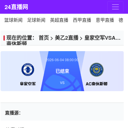
24直播网
篮球新闻
足球新闻
英超直播
西甲直播
意甲直播
德甲
现在的位置：
首页
>
美乙2直播
>
皇家空军VSAC
南休斯顿
2026-06-04 08:00:00
已结束
VS
皇家空军
AC南休斯顿
直播源：