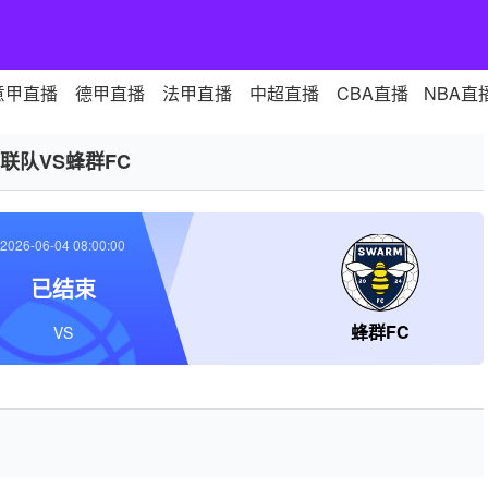
意甲直播
德甲直播
法甲直播
中超直播
CBA直播
NBA直
联队VS蜂群FC
2026-06-04 08:00:00
已结束
蜂群FC
VS