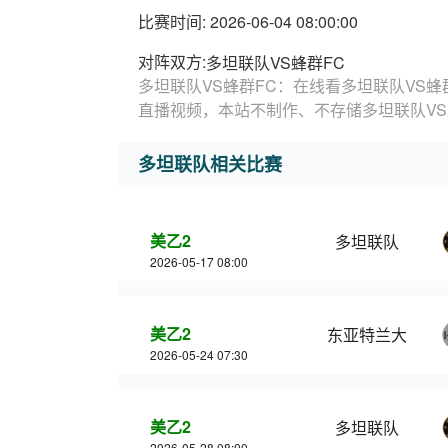
比赛时间: 2026-06-04 08:00:00
对阵双方:
多坦联队VS蜂群FC
多坦联队VS蜂群FC：在线看多坦联队VS蜂
直播视频，本站不制作、不存储多坦联队V
多坦联队相关比赛
美乙2
多坦联队
2026-05-17 08:00
美乙2
东亚特兰大
2026-05-24 07:30
美乙2
多坦联队
2026-05-28 08:00