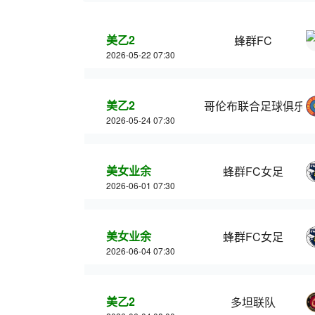
美乙2
蜂群FC
2026-05-22 07:30
美乙2
哥伦布联合足球俱乐
2026-05-24 07:30
美女业余
蜂群FC女足
2026-06-01 07:30
美女业余
蜂群FC女足
2026-06-04 07:30
美乙2
多坦联队