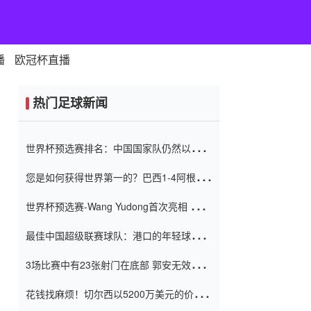
播
欧冠杯直播
热门足球新闻
世界杯预选赛排名：中国国家队仍然以6分
排名底部 进球差-13令人震惊
您是如何获得世界第一的？巴西1-4阿根
廷：Vinicius 0射击90分钟内
世界杯预选赛-Wang Yudong首次亮相 中国
国家足球队错过了世界杯0-2
最佳中国超级联赛球队：港口的年轻球员在
一场战斗中闻名 伊万放弃了泰桑
3场比赛中有23张射门在底部 郭安无效传球
（Taishan）
鸟儿被用来摆脱它 Setien痴迷于三名后卫
花钱找麻烦！切尔西以5200万美元的价格
购买了菲利克斯 签了7年 并在半年内租了夏