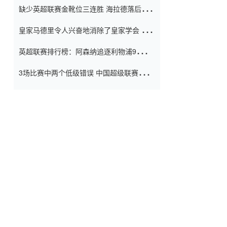
缺少英超联赛金靴位三连胜 海拉德落后6球
窗口
只有两个连续三个连续三靴
皇家马德里令人兴奋地消除了皇家学会 安
彭负责造成巨大的灾难！
英超联赛排行榜：阿森纳追逐利物浦9分 曼
联连续三件坏事
3场比赛中两个低级错误 中国超级联赛的前
守门员很老 是时候让位了 最好的继任者出
现