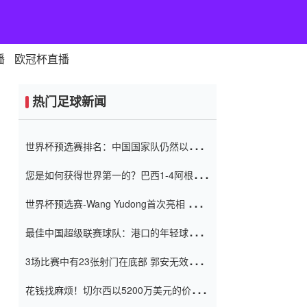
播
欧冠杯直播
热门足球新闻
世界杯预选赛排名：中国国家队仍然以6分
排名底部 进球差-13令人震惊
您是如何获得世界第一的？巴西1-4阿根
廷：Vinicius 0射击90分钟内
世界杯预选赛-Wang Yudong首次亮相 中国
国家足球队错过了世界杯0-2
最佳中国超级联赛球队：港口的年轻球员在
一场战斗中闻名 伊万放弃了泰桑
3场比赛中有23张射门在底部 郭安无效传球
（Taishan）
鸟儿被用来摆脱它 Setien痴迷于三名后卫
花钱找麻烦！切尔西以5200万美元的价格
购买了菲利克斯 签了7年 并在半年内租了夏