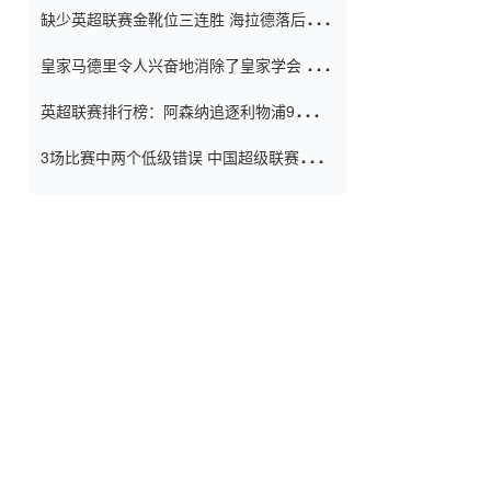
缺少英超联赛金靴位三连胜 海拉德落后6球
窗口
只有两个连续三个连续三靴
皇家马德里令人兴奋地消除了皇家学会 安
彭负责造成巨大的灾难！
英超联赛排行榜：阿森纳追逐利物浦9分 曼
联连续三件坏事
3场比赛中两个低级错误 中国超级联赛的前
守门员很老 是时候让位了 最好的继任者出
现