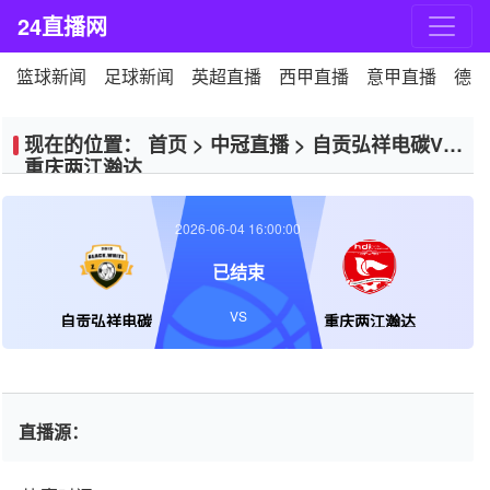
24直播网
篮球新闻
足球新闻
英超直播
西甲直播
意甲直播
德甲
现在的位置：
首页
>
中冠直播
>
自贡弘祥电碳VS
重庆两江瀚达
2026-06-04 16:00:00
已结束
VS
自贡弘祥电碳
重庆两江瀚达
直播源：