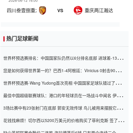
2026-06-12 16:00
四川叁壹捌重龙
重庆两江瀚达
VS
热门足球新闻
世界杯预选赛排名：中国国家队仍然以6分排名底部 进球差-13令人
震惊
您是如何获得世界第一的？巴西1-4阿根廷：Vinicius 0射击90分钟
内
世界杯预选赛-Wang Yudong首次亮相 中国国家足球队错过了世界
杯0-2
最佳中国超级联赛球队：港口的年轻球员在一场战斗中闻名 伊万放
弃了泰桑（Taishan）
3场比赛中有23张射门在底部 郭安无效传球 鸟儿被用来摆脱它
Setien痴迷于三名后卫
花钱找麻烦！切尔西以5200万美元的价格购买了菲利克斯 签了7年
并在半年内租了夏窗口
缺少英超联赛金靴位三连胜 海拉德落后6球 只有两个连续三个连续