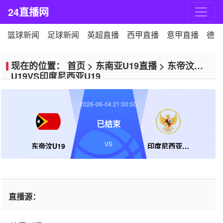
24直播网
篮球新闻
足球新闻
英超直播
西甲直播
意甲直播
德甲
现在的位置：
首页
>
东南亚U19直播
>
东帝汶
U19VS印度尼西亚U19
2026-06-04 21:00:00
已结束
VS
东帝汶U19
印度尼西亚U19
直播源：