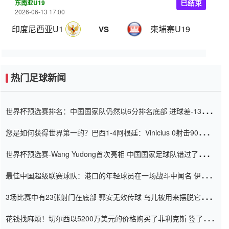
东南亚U19
已结束
2026-06-13 17:00
印度尼西亚U19
柬埔寨U19
VS
热门足球新闻
世界杯预选赛排名：中国国家队仍然以6分排名底部 进球差-13令人
震惊
您是如何获得世界第一的？巴西1-4阿根廷：Vinicius 0射击90分钟
内
世界杯预选赛-Wang Yudong首次亮相 中国国家足球队错过了世界
杯0-2
最佳中国超级联赛球队：港口的年轻球员在一场战斗中闻名 伊万放
弃了泰桑（Taishan）
3场比赛中有23张射门在底部 郭安无效传球 鸟儿被用来摆脱它
Setien痴迷于三名后卫
花钱找麻烦！切尔西以5200万美元的价格购买了菲利克斯 签了7年