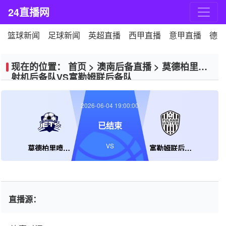
24直播网
篮球新闻
足球新闻
英超直播
西甲直播
意甲直播
德甲
现在的位置：
首页
>
澳南后备直播
>
莫德柏里喷
射机后备队VS富勒姆联后备队
2026-06-04 19:00:00
已结束
VS
莫德柏里喷射机后备队
富勒姆联后备队
直播源：