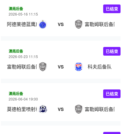
澳南后备
已结束
2026-05-16 11:15
阿德莱德蓝鹰后备队
富勒姆联后备队
VS
澳南后备
已结束
2026-05-23 11:15
富勒姆联后备队
科夫后备队
VS
澳南后备
已结束
2026-06-04 19:00
莫德柏里喷射机后备队
富勒姆联后备队
VS