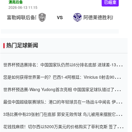
澳南后备
已结束
2026-06-13 11:15
富勒姆联后备队
阿德莱德胜利后备队
VS
热门足球新闻
世界杯预选赛排名：中国国家队仍然以6分排名底部 进球差-13令人
震惊
您是如何获得世界第一的？巴西1-4阿根廷：Vinicius 0射击90分钟
内
世界杯预选赛-Wang Yudong首次亮相 中国国家足球队错过了世界
杯0-2
最佳中国超级联赛球队：港口的年轻球员在一场战斗中闻名 伊万放
弃了泰桑（Taishan）
3场比赛中有23张射门在底部 郭安无效传球 鸟儿被用来摆脱它
Setien痴迷于三名后卫
花钱找麻烦！切尔西以5200万美元的价格购买了菲利克斯 签了7年