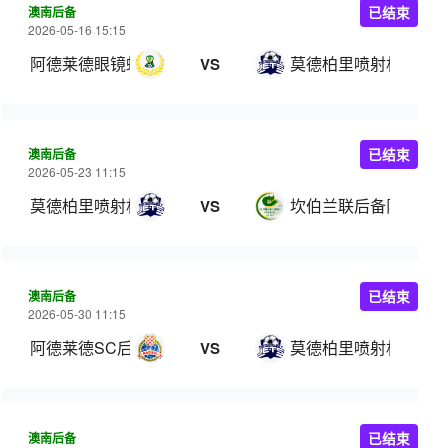
澳南后备
已结束
2026-05-16 15:15
阿德莱德眼镜蛇后备队
莫德柏里喷射机后备
VS
澳南后备
已结束
2026-05-23 11:15
莫德柏里喷射机后备队
坎伯兰联后备队
VS
澳南后备
已结束
2026-05-30 11:15
阿德莱德SC后备队
莫德柏里喷射机后备
VS
澳南后备
已结束