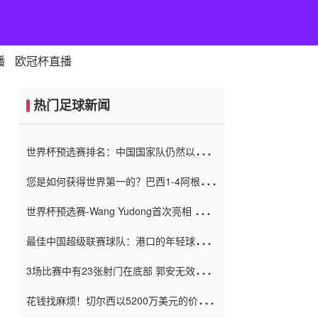
播
欧冠杯直播
热门足球新闻
世界杯预选赛排名：中国国家队仍然以6分
排名底部 进球差-13令人震惊
您是如何获得世界第一的？巴西1-4阿根
廷：Vinicius 0射击90分钟内
世界杯预选赛-Wang Yudong首次亮相 中国
国家足球队错过了世界杯0-2
最佳中国超级联赛球队：港口的年轻球员在
一场战斗中闻名 伊万放弃了泰桑
3场比赛中有23张射门在底部 郭安无效传球
（Taishan）
鸟儿被用来摆脱它 Setien痴迷于三名后卫
花钱找麻烦！切尔西以5200万美元的价格
购买了菲利克斯 签了7年 并在半年内租了夏