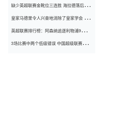
缺少英超联赛金靴位三连胜 海拉德落后6球
窗口
只有两个连续三个连续三靴
皇家马德里令人兴奋地消除了皇家学会 安
彭负责造成巨大的灾难！
英超联赛排行榜：阿森纳追逐利物浦9分 曼
联连续三件坏事
3场比赛中两个低级错误 中国超级联赛的前
守门员很老 是时候让位了 最好的继任者出
现