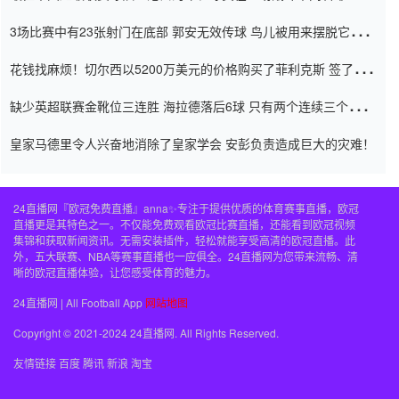
弃了泰桑（Taishan）
3场比赛中有23张射门在底部 郭安无效传球 鸟儿被用来摆脱它
Setien痴迷于三名后卫
花钱找麻烦！切尔西以5200万美元的价格购买了菲利克斯 签了7年
并在半年内租了夏窗口
缺少英超联赛金靴位三连胜 海拉德落后6球 只有两个连续三个连续
三靴
皇家马德里令人兴奋地消除了皇家学会 安彭负责造成巨大的灾难！
24直播网『欧冠免费直播』anna✨专注于提供优质的体育赛事直播，欧冠
直播更是其特色之一。不仅能免费观看欧冠比赛直播，还能看到欧冠视频
集锦和获取新闻资讯。无需安装插件，轻松就能享受高清的欧冠直播。此
外，五大联赛、NBA等赛事直播也一应俱全。24直播网为您带来流畅、清
晰的欧冠直播体验，让您感受体育的魅力。
24直播网 | All Football App
网站地图
Copyright © 2021-2024 24直播网. All Rights Reserved.
友情链接
百度
腾讯
新浪
淘宝