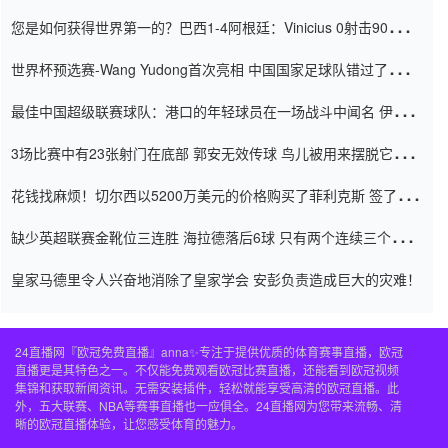
震惊
您是如何获得世界第一的？巴西1-4阿根廷：Vinicius 0射击90分钟
内
世界杯预选赛-Wang Yudong首次亮相 中国国家足球队错过了世界
杯0-2
最佳中国超级联赛球队：港口的年轻球员在一场战斗中闻名 伊万放
弃了泰桑（Taishan）
3场比赛中有23张射门在底部 郭安无效传球 鸟儿被用来摆脱它
Setien痴迷于三名后卫
花钱找麻烦！切尔西以5200万美元的价格购买了菲利克斯 签了7年
并在半年内租了夏窗口
缺少英超联赛金靴位三连胜 海拉德落后6球 只有两个连续三个连续
三靴
皇家马德里令人兴奋地消除了皇家学会 安彭负责造成巨大的灾难！
24直播网『欧冠免费直播』anna✨专注于提供优质的体育赛事直播，欧冠
直播更是其特色之一。不仅能免费观看欧冠比赛直播，还能看到欧冠视频
集锦和获取新闻资讯。无需安装插件，轻松就能享受高清的欧冠直播。此
外，五大联赛、NBA等赛事直播也一应俱全。24直播网为您带来流畅、清
晰的欧冠直播体验，让您感受体育的魅力。