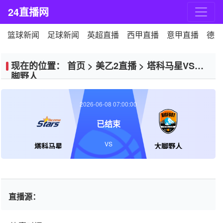
24直播网
篮球新闻
足球新闻
英超直播
西甲直播
意甲直播
德甲
现在的位置：
首页
>
美乙2直播
>
塔科马星VS大
脚野人
2026-06-08 07:00:00
已结束
VS
塔科马星
大脚野人
直播源：