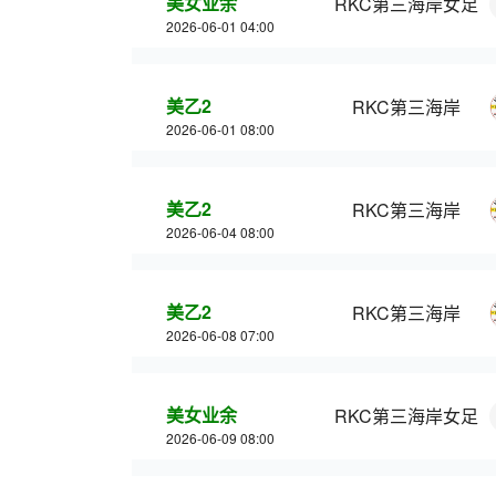
美女业余
RKC第三海岸女足
2026-06-01 04:00
美乙2
RKC第三海岸
2026-06-01 08:00
美乙2
RKC第三海岸
2026-06-04 08:00
美乙2
RKC第三海岸
2026-06-08 07:00
美女业余
RKC第三海岸女足
2026-06-09 08:00