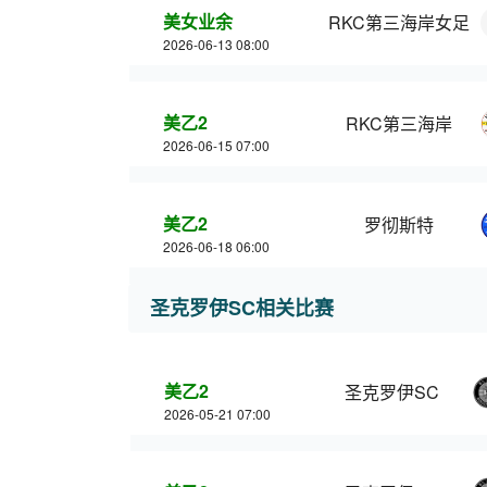
美女业余
RKC第三海岸女足
2026-06-13 08:00
美乙2
RKC第三海岸
2026-06-15 07:00
美乙2
罗彻斯特
2026-06-18 06:00
圣克罗伊SC相关比赛
美乙2
圣克罗伊SC
2026-05-21 07:00