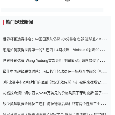
热门足球新闻
世界杯预选赛排名：中国国家队仍然以6分排名底部 进球差-13令人
震惊
您是如何获得世界第一的？巴西1-4阿根廷：Vinicius 0射击90分钟
内
世界杯预选赛-Wang Yudong首次亮相 中国国家足球队错过了世界
杯0-2
最佳中国超级联赛球队：港口的年轻球员在一场战斗中闻名 伊万放
弃了泰桑（Taishan）
3场比赛中有23张射门在底部 郭安无效传球 鸟儿被用来摆脱它
Setien痴迷于三名后卫
花钱找麻烦！切尔西以5200万美元的价格购买了菲利克斯 签了7年
并在半年内租了夏窗口
缺少英超联赛金靴位三连胜 海拉德落后6球 只有两个连续三个连续
三靴
皇家马德里令人兴奋地消除了皇家学会 安彭负责造成巨大的灾难！