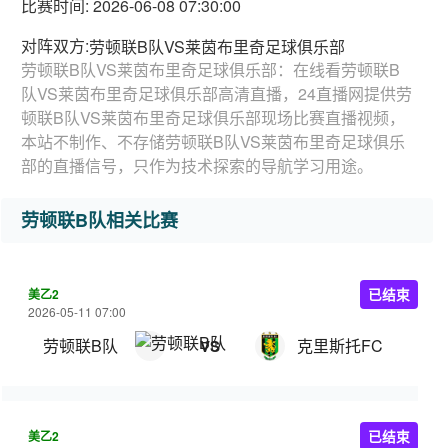
比赛时间: 2026-06-08 07:30:00
对阵双方:
劳顿联B队VS莱茵布里奇足球俱乐部
劳顿联B队VS莱茵布里奇足球俱乐部：在线看劳顿联B
队VS莱茵布里奇足球俱乐部高清直播，24直播网提供劳
顿联B队VS莱茵布里奇足球俱乐部现场比赛直播视频，
本站不制作、不存储劳顿联B队VS莱茵布里奇足球俱乐
部的直播信号，只作为技术探索的导航学习用途。
劳顿联B队相关比赛
美乙2
已结束
2026-05-11 07:00
劳顿联B队
克里斯托FC
VS
美乙2
已结束