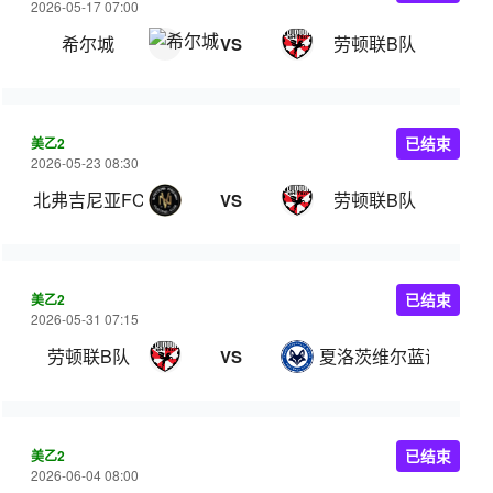
2026-05-17 07:00
希尔城
劳顿联B队
VS
美乙2
已结束
2026-05-23 08:30
北弗吉尼亚FC
劳顿联B队
VS
美乙2
已结束
2026-05-31 07:15
劳顿联B队
夏洛茨维尔蓝调
VS
美乙2
已结束
2026-06-04 08:00