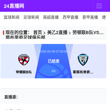
24直播网
篮球新闻
足球新闻
英超直播
西甲直播
意甲直播
德甲
现在的位置：
首页
>
美乙2直播
>
劳顿联B队VS莱
茵布里奇足球俱乐部
2026-06-08 07:30:00
已结束
VS
劳顿联B队
莱茵布里奇足球俱乐部
直播源：