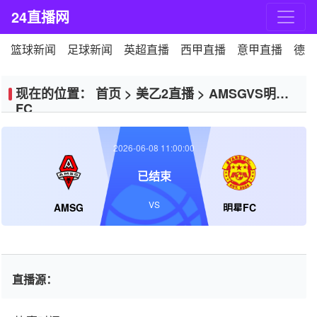
24直播网
篮球新闻
足球新闻
英超直播
西甲直播
意甲直播
德甲
现在的位置：
首页
>
美乙2直播
>
AMSGVS明星
FC
2026-06-08 11:00:00
已结束
VS
AMSG
明星FC
直播源：