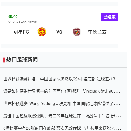
美乙2
已结束
2026-05-25 10:30
明星FC
雷德兰兹
VS
热门足球新闻
世界杯预选赛排名：中国国家队仍然以6分排名底部 进球差-13令人
震惊
您是如何获得世界第一的？巴西1-4阿根廷：Vinicius 0射击90分钟
内
世界杯预选赛-Wang Yudong首次亮相 中国国家足球队错过了世界
杯0-2
最佳中国超级联赛球队：港口的年轻球员在一场战斗中闻名 伊万放
弃了泰桑（Taishan）
3场比赛中有23张射门在底部 郭安无效传球 鸟儿被用来摆脱它