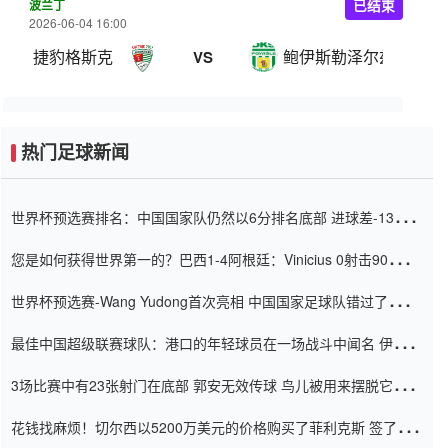
波兰丁
已结束
2026-06-04 16:00
捷豹格斯克
鲍伊斯勒泽尔兹贡
VS
热门足球新闻
世界杯预选赛排名：中国国家队仍然以6分排名底部 进球差-13令人
震惊
您是如何获得世界第一的？巴西1-4阿根廷：Vinicius 0射击90分钟
内
世界杯预选赛-Wang Yudong首次亮相 中国国家足球队错过了世界
杯0-2
最佳中国超级联赛球队：港口的年轻球员在一场战斗中闻名 伊万放
弃了泰桑（Taishan）
3场比赛中有23张射门在底部 郭安无效传球 鸟儿被用来摆脱它
Setien痴迷于三名后卫
花钱找麻烦！切尔西以5200万美元的价格购买了菲利克斯 签了7年