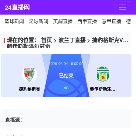
24直播网
篮球新闻
足球新闻
英超直播
西甲直播
意甲直播
德甲
现在的位置：
首页
>
波兰丁直播
>
捷豹格斯克VS
鲍伊斯勒泽尔兹贡
2026-06-04 16:00:00
已结束
VS
捷豹格斯克
鲍伊斯勒泽尔兹贡
直播源：