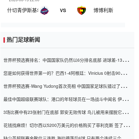
什切青伊斯基尔卡
博博利斯
VS
热门足球新闻
世界杯预选赛排名：中国国家队仍然以6分排名底部 进球差-13令人
震惊
您是如何获得世界第一的？巴西1-4阿根廷：Vinicius 0射击90分钟
内
世界杯预选赛-Wang Yudong首次亮相 中国国家足球队错过了世界
杯0-2
最佳中国超级联赛球队：港口的年轻球员在一场战斗中闻名 伊万放
弃了泰桑（Taishan）
3场比赛中有23张射门在底部 郭安无效传球 鸟儿被用来摆脱它
Setien痴迷于三名后卫
花钱找麻烦！切尔西以5200万美元的价格购买了菲利克斯 签了7年
并在半年内租了夏窗口
缺少英超联赛金靴位三连胜 海拉德落后6球 只有两个连续三个连续