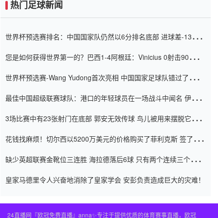
热门足球新闻
世界杯预选赛排名：中国国家队仍然以6分排名底部 进球差-13令人
震惊
您是如何获得世界第一的？巴西1-4阿根廷：Vinicius 0射击90分钟
内
世界杯预选赛-Wang Yudong首次亮相 中国国家足球队错过了世界
杯0-2
最佳中国超级联赛球队：港口的年轻球员在一场战斗中闻名 伊万放
弃了泰桑（Taishan）
3场比赛中有23张射门在底部 郭安无效传球 鸟儿被用来摆脱它
Setien痴迷于三名后卫
花钱找麻烦！切尔西以5200万美元的价格购买了菲利克斯 签了7年
并在半年内租了夏窗口
缺少英超联赛金靴位三连胜 海拉德落后6球 只有两个连续三个连续
三靴
皇家马德里令人兴奋地消除了皇家学会 安彭负责造成巨大的灾难！
24直播网『欧冠免费直播』anna✨专注于提供优质的体育赛事直播，欧冠