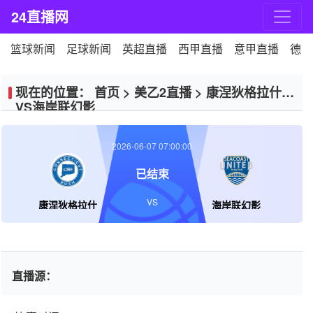
24直播网
篮球新闻
足球新闻
英超直播
西甲直播
意甲直播
德甲
现在的位置：
首页
>
美乙2直播
>
康涅狄格拉什
VS海岸联幻影
2026-06-07 07:00:00
已结束
VS
康涅狄格拉什
海岸联幻影
直播源：