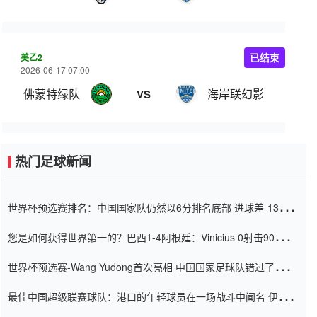
美乙2
已结束
2026-06-17 07:00
佛蒙特绿队
海岸联幻影
VS
热门足球新闻
世界杯预选赛排名：中国国家队仍然以6分排名底部 进球差-13令人
震惊
您是如何获得世界第一的？巴西1-4阿根廷：Vinicius 0射击90分钟
内
世界杯预选赛-Wang Yudong首次亮相 中国国家足球队错过了世界
杯0-2
最佳中国超级联赛球队：港口的年轻球员在一场战斗中闻名 伊万放
弃了泰桑（Taishan）