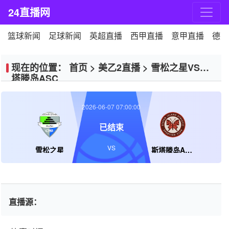
24直播网
篮球新闻
足球新闻
英超直播
西甲直播
意甲直播
德甲
现在的位置：
首页
>
美乙2直播
>
雪松之星VS斯
塔滕岛ASC
2026-06-07 07:00:00
已结束
VS
雪松之星
斯塔滕岛ASC
直播源：