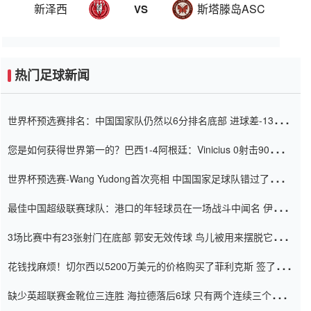
新泽西
斯塔滕岛ASC
VS
热门足球新闻
世界杯预选赛排名：中国国家队仍然以6分排名底部 进球差-13令人
震惊
您是如何获得世界第一的？巴西1-4阿根廷：Vinicius 0射击90分钟
内
世界杯预选赛-Wang Yudong首次亮相 中国国家足球队错过了世界
杯0-2
最佳中国超级联赛球队：港口的年轻球员在一场战斗中闻名 伊万放
弃了泰桑（Taishan）
3场比赛中有23张射门在底部 郭安无效传球 鸟儿被用来摆脱它
Setien痴迷于三名后卫
花钱找麻烦！切尔西以5200万美元的价格购买了菲利克斯 签了7年
并在半年内租了夏窗口
缺少英超联赛金靴位三连胜 海拉德落后6球 只有两个连续三个连续
三靴