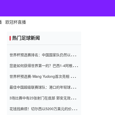
播
欧冠杯直播
热门足球新闻
世界杯预选赛排名：中国国家队仍然以6分
排名底部 进球差-13令人震惊
您是如何获得世界第一的？巴西1-4阿根
廷：Vinicius 0射击90分钟内
世界杯预选赛-Wang Yudong首次亮相 中国
国家足球队错过了世界杯0-2
最佳中国超级联赛球队：港口的年轻球员在
一场战斗中闻名 伊万放弃了泰桑
3场比赛中有23张射门在底部 郭安无效传球
（Taishan）
鸟儿被用来摆脱它 Setien痴迷于三名后卫
花钱找麻烦！切尔西以5200万美元的价格
购买了菲利克斯 签了7年 并在半年内租了夏