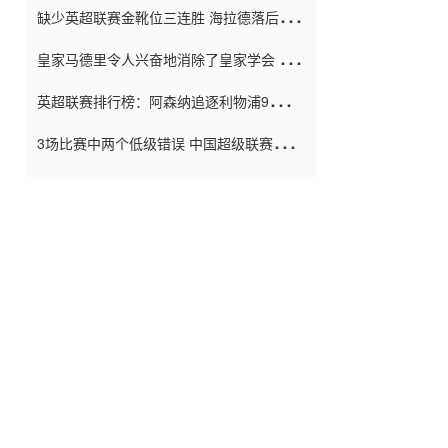
缺少英超联赛金靴位三连胜 海拉德落后6球
窗口
只有两个连续三个连续三靴
皇家马德里令人兴奋地消除了皇家学会 安
彭负责造成巨大的灾难！
英超联赛排行榜：阿森纳追逐利物浦9分 曼
联连续三件坏事
3场比赛中两个低级错误 中国超级联赛的前
守门员很老 是时候让位了 最好的继任者出
现