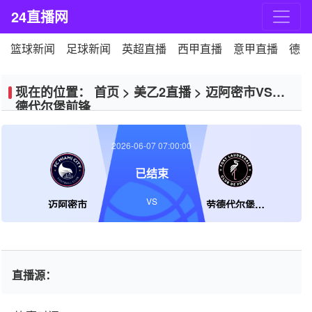
24直播网
篮球新闻
足球新闻
英超直播
西甲直播
意甲直播
德甲
现在的位置：
首页
>
美乙2直播
>
迈阿密市VS劳
德代尔堡前锋
2026-06-07 07:00:00
已结束
VS
迈阿密市
劳德代尔堡前锋
直播源：