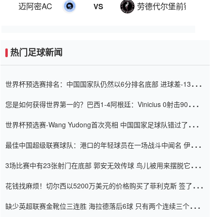
迈阿密AC
劳德代尔堡前锋
VS
热门足球新闻
世界杯预选赛排名：中国国家队仍然以6分排名底部 进球差-13令人
震惊
您是如何获得世界第一的？巴西1-4阿根廷：Vinicius 0射击90分钟
内
世界杯预选赛-Wang Yudong首次亮相 中国国家足球队错过了世界
杯0-2
最佳中国超级联赛球队：港口的年轻球员在一场战斗中闻名 伊万放
弃了泰桑（Taishan）
3场比赛中有23张射门在底部 郭安无效传球 鸟儿被用来摆脱它
Setien痴迷于三名后卫
花钱找麻烦！切尔西以5200万美元的价格购买了菲利克斯 签了7年
并在半年内租了夏窗口
缺少英超联赛金靴位三连胜 海拉德落后6球 只有两个连续三个连续
三靴