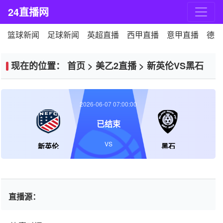
24直播网
篮球新闻
足球新闻
英超直播
西甲直播
意甲直播
德甲
现在的位置：
首页
>
美乙2直播
>
新英伦VS黑石
2026-06-07 07:00:00
已结束
VS
新英伦
黑石
直播源：