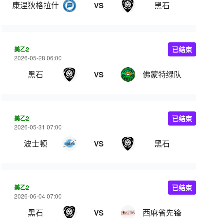
康涅狄格拉什
黑石
VS
美乙2
已结束
2026-05-28 06:00
黑石
佛蒙特绿队
VS
美乙2
已结束
2026-05-31 07:00
波士顿
黑石
VS
美乙2
已结束
2026-06-04 07:00
黑石
西麻省先锋
VS