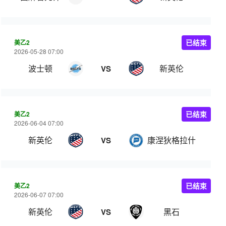
美乙2
已结束
2026-05-28 07:00
波士顿
新英伦
VS
美乙2
已结束
2026-06-04 07:00
新英伦
康涅狄格拉什
VS
美乙2
已结束
2026-06-07 07:00
新英伦
黑石
VS