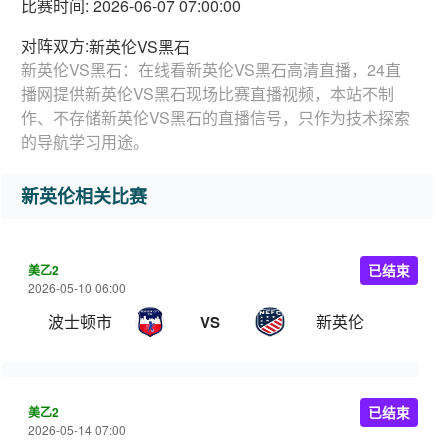
比赛时间: 2026-06-07 07:00:00
对阵双方:
新英伦VS黑石
新英伦VS黑石：在线看新英伦VS黑石高清直播，24直
播网提供新英伦VS黑石现场比赛直播视频，本站不制
作、不存储新英伦VS黑石的直播信号，只作为技术探索
的导航学习用途。
新英伦相关比赛
美乙2
已结束
2026-05-10 06:00
波士顿市
新英伦
VS
美乙2
已结束
2026-05-14 07:00