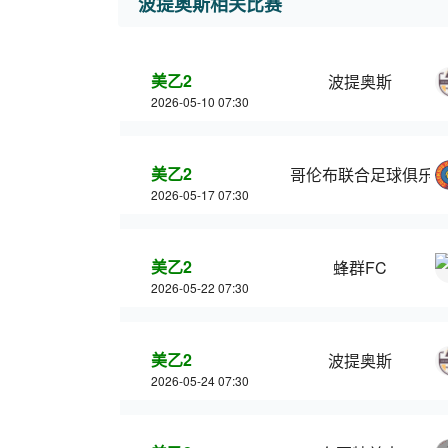
波提奥斯相关比赛
美乙2
波提奥斯
2026-05-10 07:30
美乙2
哥伦布联合足球俱乐
2026-05-17 07:30
美乙2
蜂群FC
2026-05-22 07:30
美乙2
波提奥斯
2026-05-24 07:30