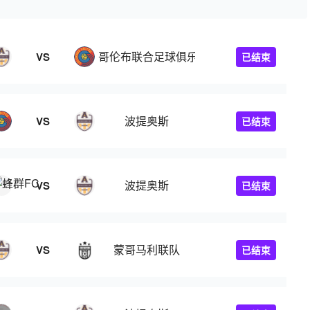
哥伦布联合足球俱乐部
VS
已结束
部
波提奥斯
VS
已结束
波提奥斯
VS
已结束
蒙哥马利联队
VS
已结束