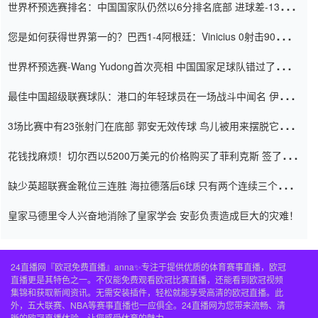
世界杯预选赛排名：中国国家队仍然以6分排名底部 进球差-13令人
震惊
您是如何获得世界第一的？巴西1-4阿根廷：Vinicius 0射击90分钟
内
世界杯预选赛-Wang Yudong首次亮相 中国国家足球队错过了世界
杯0-2
最佳中国超级联赛球队：港口的年轻球员在一场战斗中闻名 伊万放
弃了泰桑（Taishan）
3场比赛中有23张射门在底部 郭安无效传球 鸟儿被用来摆脱它
Setien痴迷于三名后卫
花钱找麻烦！切尔西以5200万美元的价格购买了菲利克斯 签了7年
并在半年内租了夏窗口
缺少英超联赛金靴位三连胜 海拉德落后6球 只有两个连续三个连续
三靴
皇家马德里令人兴奋地消除了皇家学会 安彭负责造成巨大的灾难！
24直播网『欧冠免费直播』anna✨专注于提供优质的体育赛事直播，欧冠
直播更是其特色之一。不仅能免费观看欧冠比赛直播，还能看到欧冠视频
集锦和获取新闻资讯。无需安装插件，轻松就能享受高清的欧冠直播。此
外，五大联赛、NBA等赛事直播也一应俱全。24直播网为您带来流畅、清
晰的欧冠直播体验，让您感受体育的魅力。