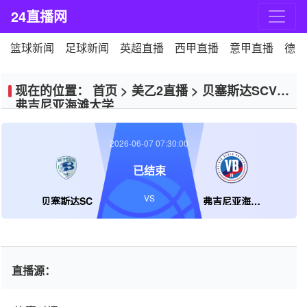
24直播网
篮球新闻
足球新闻
英超直播
西甲直播
意甲直播
德甲
现在的位置：
首页
>
美乙2直播
>
贝塞斯达SCVS
弗吉尼亚海滩大学
2026-06-07 07:30:00
已结束
VS
贝塞斯达SC
弗吉尼亚海滩大学
直播源：