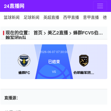
24直播网
篮球新闻
足球新闻
英超直播
西甲直播
意甲直播
德甲
现在的位置：
首页
>
美乙2直播
>
蜂群FCVS伯明
翰军团B队
2026-06-07 07:30:00
已结束
VS
蜂群FC
伯明翰军团B队
直播源：