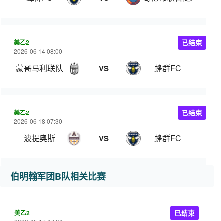
美乙2
已结束
2026-06-14 08:00
蒙哥马利联队
蜂群FC
VS
美乙2
已结束
2026-06-18 07:30
波提奥斯
蜂群FC
VS
伯明翰军团B队相关比赛
美乙2
已结束