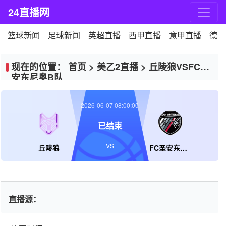
24直播网
篮球新闻
足球新闻
英超直播
西甲直播
意甲直播
德甲
现在的位置：
首页
>
美乙2直播
>
丘陵狼VSFC圣
安东尼奥B队
2026-06-07 08:00:00
已结束
VS
丘陵狼
FC圣安东尼奥B队
直播源：