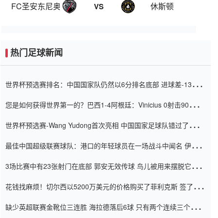
FC圣安东尼奥B队
休斯顿
VS
热门足球新闻
世界杯预选赛排名：中国国家队仍然以6分排名底部 进球差-13令人
震惊
您是如何获得世界第一的？巴西1-4阿根廷：Vinicius 0射击90分钟
内
世界杯预选赛-Wang Yudong首次亮相 中国国家足球队错过了世界
杯0-2
最佳中国超级联赛球队：港口的年轻球员在一场战斗中闻名 伊万放
弃了泰桑（Taishan）
3场比赛中有23张射门在底部 郭安无效传球 鸟儿被用来摆脱它
Setien痴迷于三名后卫
花钱找麻烦！切尔西以5200万美元的价格购买了菲利克斯 签了7年
并在半年内租了夏窗口
缺少英超联赛金靴位三连胜 海拉德落后6球 只有两个连续三个连续
三靴