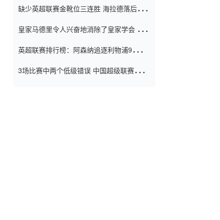
缺少英超联赛金靴位三连胜 海拉德落后6球
窗口
只有两个连续三个连续三靴
皇家马德里令人兴奋地消除了皇家学会 安
彭负责造成巨大的灾难！
英超联赛排行榜：阿森纳追逐利物浦9分 曼
联连续三件坏事
3场比赛中两个低级错误 中国超级联赛的前
守门员很老 是时候让位了 最好的继任者出
现