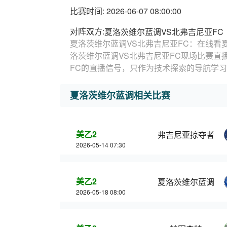
比赛时间: 2026-06-07 08:00:00
对阵双方:
夏洛茨维尔蓝调VS北弗吉尼亚FC
夏洛茨维尔蓝调VS北弗吉尼亚FC：在线看
洛茨维尔蓝调VS北弗吉尼亚FC现场比赛直
FC的直播信号，只作为技术探索的导航学
夏洛茨维尔蓝调相关比赛
美乙2
弗吉尼亚掠夺者
2026-05-14 07:30
美乙2
夏洛茨维尔蓝调
2026-05-18 08:00