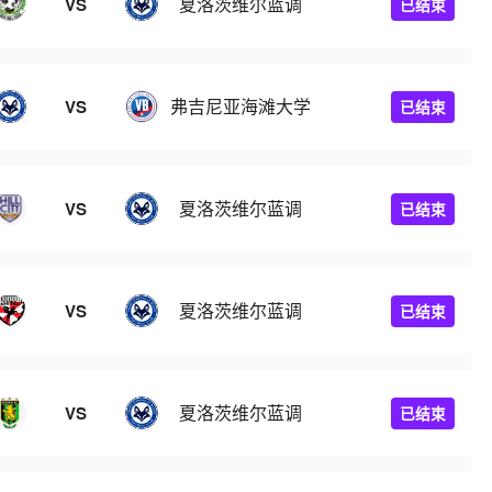
夏洛茨维尔蓝调
VS
已结束
弗吉尼亚海滩大学
VS
已结束
夏洛茨维尔蓝调
VS
已结束
夏洛茨维尔蓝调
VS
已结束
夏洛茨维尔蓝调
VS
已结束