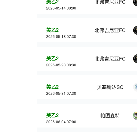
美乙2
北弗吉尼亚FC
2026-05-14 00:00
美乙2
北弗吉尼亚FC
2026-05-18 07:30
美乙2
北弗吉尼亚FC
2026-05-23 08:30
美乙2
贝塞斯达SC
2026-05-31 07:30
美乙2
帕图森特
2026-06-04 07:00