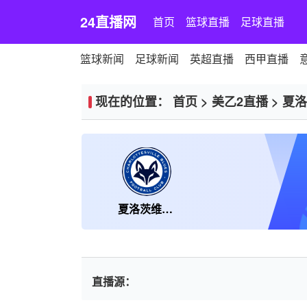
24直播网
首页
篮球直播
足球直播
篮球新闻
足球新闻
英超直播
西甲直播
现在的位置：
首页
>
美乙2直播
>
夏洛
夏洛茨维尔蓝调
直播源：