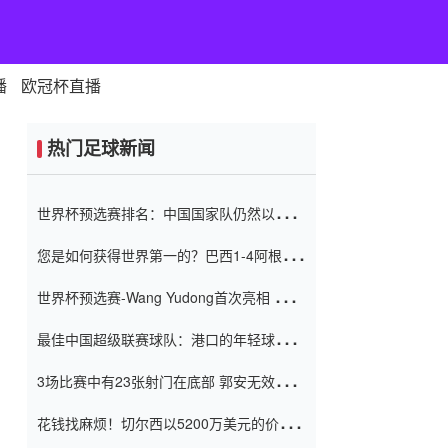
播
欧冠杯直播
热门足球新闻
世界杯预选赛排名：中国国家队仍然以6分
排名底部 进球差-13令人震惊
您是如何获得世界第一的？巴西1-4阿根
廷：Vinicius 0射击90分钟内
世界杯预选赛-Wang Yudong首次亮相 中国
国家足球队错过了世界杯0-2
最佳中国超级联赛球队：港口的年轻球员在
一场战斗中闻名 伊万放弃了泰桑
3场比赛中有23张射门在底部 郭安无效传球
（Taishan）
鸟儿被用来摆脱它 Setien痴迷于三名后卫
花钱找麻烦！切尔西以5200万美元的价格
购买了菲利克斯 签了7年 并在半年内租了夏