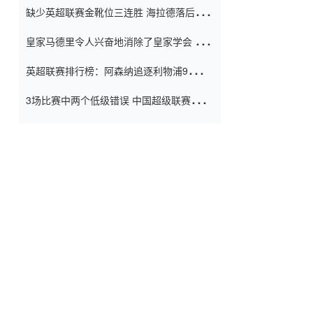
缺少英超联赛金靴位三连胜 海拉德落后6球
窗口
只有两个连续三个连续三靴
皇家马德里令人兴奋地消除了皇家学会 安
彭负责造成巨大的灾难！
英超联赛排行榜：阿森纳追逐利物浦9分 曼
联连续三件坏事
3场比赛中两个低级错误 中国超级联赛的前
守门员很老 是时候让位了 最好的继任者出
现