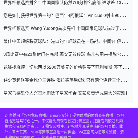
世界杯预选赛排名：中国国家队仍然以6分排名底部 进球差-13令人
震惊
您是如何获得世界第一的？巴西1-4阿根廷：Vinicius 0射击90分钟
内
世界杯预选赛-Wang Yudong首次亮相 中国国家足球队错过了世界
杯0-2
最佳中国超级联赛球队：港口的年轻球员在一场战斗中闻名 伊万放
弃了泰桑（Taishan）
3场比赛中有23张射门在底部 郭安无效传球 鸟儿被用来摆脱它
Setien痴迷于三名后卫
花钱找麻烦！切尔西以5200万美元的价格购买了菲利克斯 签了7年
并在半年内租了夏窗口
缺少英超联赛金靴位三连胜 海拉德落后6球 只有两个连续三个连续
三靴
皇家马德里令人兴奋地消除了皇家学会 安彭负责造成巨大的灾难！
24直播网『欧冠免费直播』anna✨专注于提供优质的体育赛事直播，欧冠
直播更是其特色之一。不仅能免费观看欧冠比赛直播，还能看到欧冠视频
集锦和获取新闻资讯。无需安装插件，轻松就能享受高清的欧冠直播。此
外，五大联赛、NBA等赛事直播也一应俱全。24直播网为您带来流畅、清
晰的欧冠直播体验，让您感受体育的魅力。