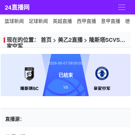
24直播网
篮球新闻
足球新闻
英超直播
西甲直播
意甲直播
德甲
现在的位置：
首页
>
美乙2直播
>
隆斯塔SCVS皇
家空军
2026-06-07 09:00:00
已结束
VS
隆斯塔SC
皇家空军
直播源：