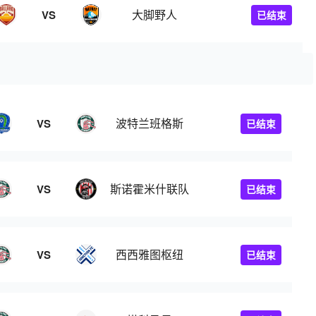
大脚野人
VS
已结束
波特兰班格斯
VS
已结束
斯诺霍米什联队
VS
已结束
西西雅图枢纽
VS
已结束