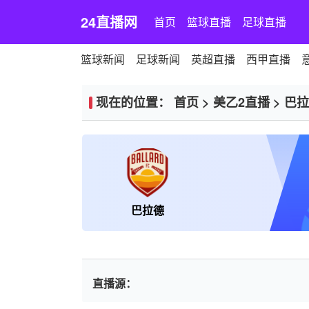
24直播网
首页
篮球直播
足球直播
篮球新闻
足球新闻
英超直播
西甲直播
现在的位置：
首页
>
美乙2直播
>
巴拉
巴拉德
直播源：