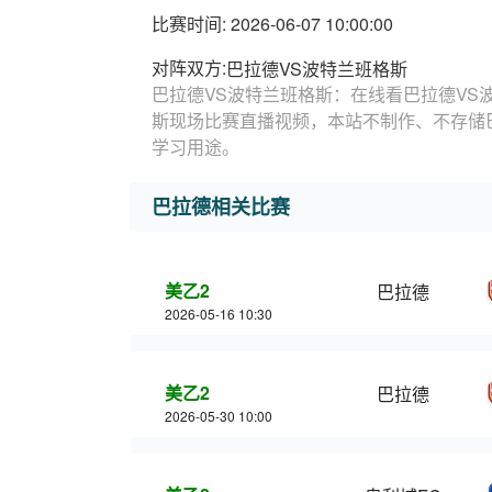
比赛时间: 2026-06-07 10:00:00
对阵双方:
巴拉德VS波特兰班格斯
巴拉德VS波特兰班格斯：在线看巴拉德VS
斯现场比赛直播视频，本站不制作、不存储
学习用途。
巴拉德相关比赛
美乙2
巴拉德
2026-05-16 10:30
美乙2
巴拉德
2026-05-30 10:00