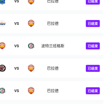
巴拉德
VS
已结束
巴拉德
VS
已结束
波特兰班格斯
VS
已结束
巴拉德
VS
已结束
巴拉德
VS
已结束