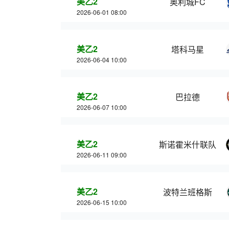
美乙2
奥利城FC
2026-06-01 08:00
美乙2
塔科马星
2026-06-04 10:00
美乙2
巴拉德
2026-06-07 10:00
美乙2
斯诺霍米什联队
2026-06-11 09:00
美乙2
波特兰班格斯
2026-06-15 10:00