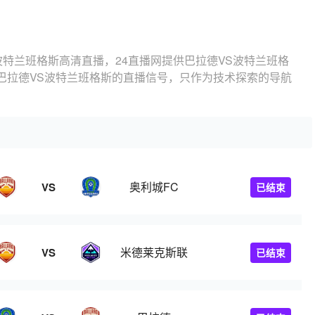
波特兰班格斯高清直播，24直播网提供巴拉德VS波特兰班格
巴拉德VS波特兰班格斯的直播信号，只作为技术探索的导航
奥利城FC
VS
已结束
米德莱克斯联
VS
已结束