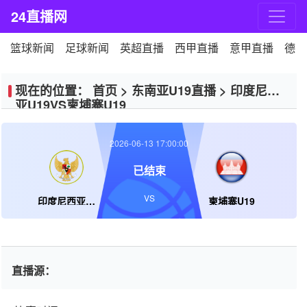
24直播网
篮球新闻
足球新闻
英超直播
西甲直播
意甲直播
德甲
现在的位置：
首页
>
东南亚U19直播
>
印度尼西
亚U19VS柬埔寨U19
2026-06-13 17:00:00
已结束
VS
印度尼西亚U19
柬埔寨U19
直播源：