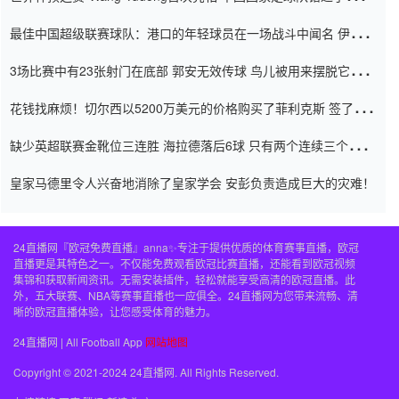
杯0-2
最佳中国超级联赛球队：港口的年轻球员在一场战斗中闻名 伊万放
弃了泰桑（Taishan）
3场比赛中有23张射门在底部 郭安无效传球 鸟儿被用来摆脱它
Setien痴迷于三名后卫
花钱找麻烦！切尔西以5200万美元的价格购买了菲利克斯 签了7年
并在半年内租了夏窗口
缺少英超联赛金靴位三连胜 海拉德落后6球 只有两个连续三个连续
三靴
皇家马德里令人兴奋地消除了皇家学会 安彭负责造成巨大的灾难！
24直播网『欧冠免费直播』anna✨专注于提供优质的体育赛事直播，欧冠
直播更是其特色之一。不仅能免费观看欧冠比赛直播，还能看到欧冠视频
集锦和获取新闻资讯。无需安装插件，轻松就能享受高清的欧冠直播。此
外，五大联赛、NBA等赛事直播也一应俱全。24直播网为您带来流畅、清
晰的欧冠直播体验，让您感受体育的魅力。
24直播网 | All Football App
网站地图
Copyright © 2021-2024 24直播网. All Rights Reserved.