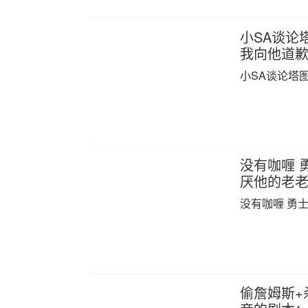
小SA谈论
我向他道
小SA谈论塔
没有咖喱 
厌他的老
没有咖喱 勇
偷詹姆斯+