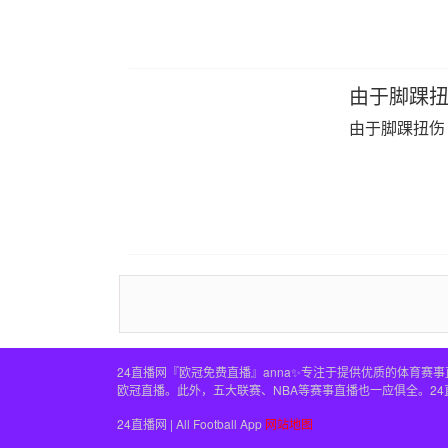
由于脚踝扭
由于脚踝扭伤 
24直播网『欧冠免费直播』anna✨专注于提供优质的体育
欧冠直播。此外，五大联赛、NBA等赛事直播也一应俱全。2
24直播网 | All Football App
网站地图