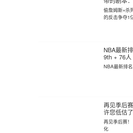
帝的剧本：
偷詹姆斯+杀
的反击争夺1
NBA最新
9th + 76人
NBA最新排名
再见季后赛
许您低估
再见季后赛！
化