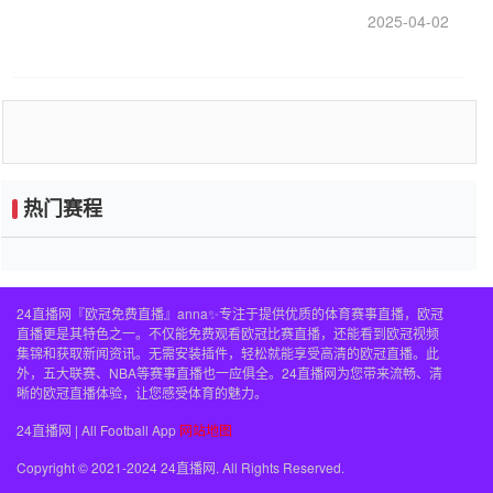
2025-04-02
热门赛程
24直播网『欧冠免费直播』anna✨专注于提供优质的体育赛事直播，欧冠
直播更是其特色之一。不仅能免费观看欧冠比赛直播，还能看到欧冠视频
集锦和获取新闻资讯。无需安装插件，轻松就能享受高清的欧冠直播。此
外，五大联赛、NBA等赛事直播也一应俱全。24直播网为您带来流畅、清
晰的欧冠直播体验，让您感受体育的魅力。
24直播网 | All Football App
网站地图
Copyright © 2021-2024 24直播网. All Rights Reserved.