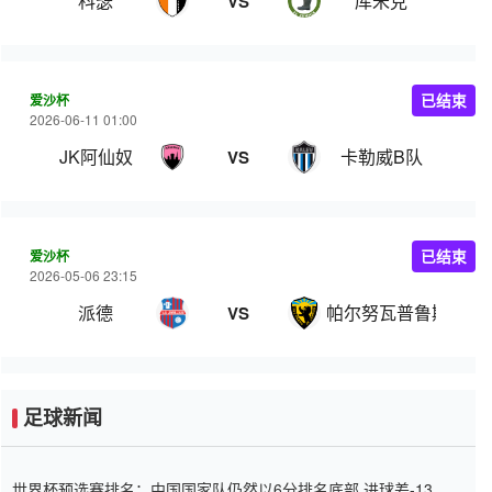
科瑟
库米克
VS
爱沙杯
已结束
2026-06-11 01:00
JK阿仙奴
卡勒威B队
VS
爱沙杯
已结束
2026-05-06 23:15
派德
帕尔努瓦普鲁斯
VS
足球新闻
世界杯预选赛排名：中国国家队仍然以6分排名底部 进球差-13令人