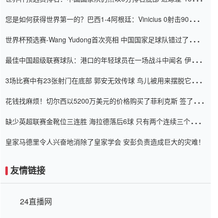
震惊
您是如何获得世界第一的？巴西1-4阿根廷：Vinicius 0射击90分钟
内
世界杯预选赛-Wang Yudong首次亮相 中国国家足球队错过了世界
杯0-2
最佳中国超级联赛球队：港口的年轻球员在一场战斗中闻名 伊万放
弃了泰桑（Taishan）
3场比赛中有23张射门在底部 郭安无效传球 鸟儿被用来摆脱它
Setien痴迷于三名后卫
花钱找麻烦！切尔西以5200万美元的价格购买了菲利克斯 签了7年
并在半年内租了夏窗口
缺少英超联赛金靴位三连胜 海拉德落后6球 只有两个连续三个连续
三靴
皇家马德里令人兴奋地消除了皇家学会 安彭负责造成巨大的灾难！
友情链接
24直播网