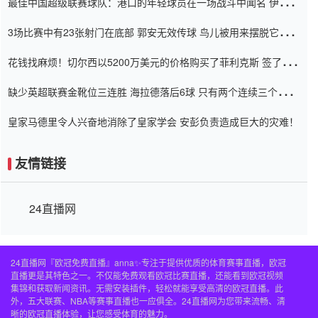
最佳中国超级联赛球队：港口的年轻球员在一场战斗中闻名 伊万放
弃了泰桑（Taishan）
3场比赛中有23张射门在底部 郭安无效传球 鸟儿被用来摆脱它
Setien痴迷于三名后卫
花钱找麻烦！切尔西以5200万美元的价格购买了菲利克斯 签了7年
并在半年内租了夏窗口
缺少英超联赛金靴位三连胜 海拉德落后6球 只有两个连续三个连续
三靴
皇家马德里令人兴奋地消除了皇家学会 安彭负责造成巨大的灾难！
友情链接
24直播网
24直播网『欧冠免费直播』anna✨专注于提供优质的体育赛事直播，欧冠
直播更是其特色之一。不仅能免费观看欧冠比赛直播，还能看到欧冠视频
集锦和获取新闻资讯。无需安装插件，轻松就能享受高清的欧冠直播。此
外，五大联赛、NBA等赛事直播也一应俱全。24直播网为您带来流畅、清
晰的欧冠直播体验，让您感受体育的魅力。