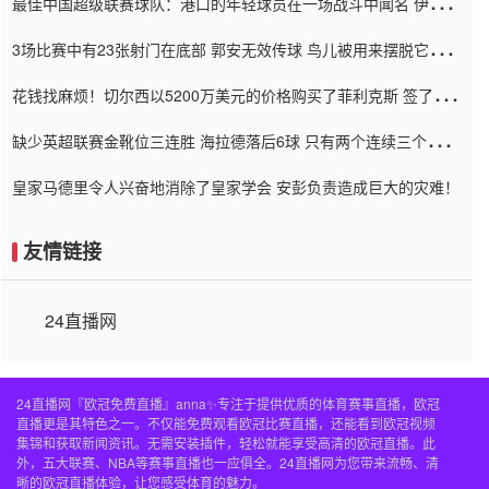
最佳中国超级联赛球队：港口的年轻球员在一场战斗中闻名 伊万放
弃了泰桑（Taishan）
3场比赛中有23张射门在底部 郭安无效传球 鸟儿被用来摆脱它
Setien痴迷于三名后卫
花钱找麻烦！切尔西以5200万美元的价格购买了菲利克斯 签了7年
并在半年内租了夏窗口
缺少英超联赛金靴位三连胜 海拉德落后6球 只有两个连续三个连续
三靴
皇家马德里令人兴奋地消除了皇家学会 安彭负责造成巨大的灾难！
友情链接
24直播网
24直播网『欧冠免费直播』anna✨专注于提供优质的体育赛事直播，欧冠
直播更是其特色之一。不仅能免费观看欧冠比赛直播，还能看到欧冠视频
集锦和获取新闻资讯。无需安装插件，轻松就能享受高清的欧冠直播。此
外，五大联赛、NBA等赛事直播也一应俱全。24直播网为您带来流畅、清
晰的欧冠直播体验，让您感受体育的魅力。