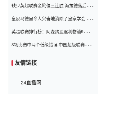
缺少英超联赛金靴位三连胜 海拉德落后6球
窗口
只有两个连续三个连续三靴
皇家马德里令人兴奋地消除了皇家学会 安
彭负责造成巨大的灾难！
英超联赛排行榜：阿森纳追逐利物浦9分 曼
联连续三件坏事
3场比赛中两个低级错误 中国超级联赛的前
守门员很老 是时候让位了 最好的继任者出
现
友情链接
24直播网