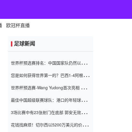
播
欧冠杯直播
足球新闻
世界杯预选赛排名：中国国家队仍然以6分
排名底部 进球差-13令人震惊
您是如何获得世界第一的？巴西1-4阿根
廷：Vinicius 0射击90分钟内
世界杯预选赛-Wang Yudong首次亮相 中国
国家足球队错过了世界杯0-2
最佳中国超级联赛球队：港口的年轻球员在
一场战斗中闻名 伊万放弃了泰桑
3场比赛中有23张射门在底部 郭安无效传球
（Taishan）
鸟儿被用来摆脱它 Setien痴迷于三名后卫
花钱找麻烦！切尔西以5200万美元的价格
购买了菲利克斯 签了7年 并在半年内租了夏