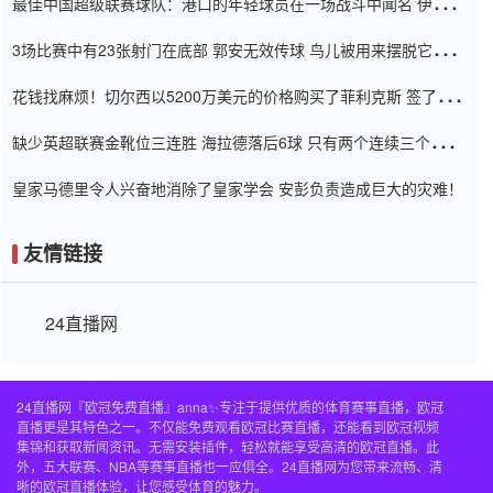
最佳中国超级联赛球队：港口的年轻球员在一场战斗中闻名 伊万放
弃了泰桑（Taishan）
3场比赛中有23张射门在底部 郭安无效传球 鸟儿被用来摆脱它
Setien痴迷于三名后卫
花钱找麻烦！切尔西以5200万美元的价格购买了菲利克斯 签了7年
并在半年内租了夏窗口
缺少英超联赛金靴位三连胜 海拉德落后6球 只有两个连续三个连续
三靴
皇家马德里令人兴奋地消除了皇家学会 安彭负责造成巨大的灾难！
友情链接
24直播网
24直播网『欧冠免费直播』anna✨专注于提供优质的体育赛事直播，欧冠
直播更是其特色之一。不仅能免费观看欧冠比赛直播，还能看到欧冠视频
集锦和获取新闻资讯。无需安装插件，轻松就能享受高清的欧冠直播。此
外，五大联赛、NBA等赛事直播也一应俱全。24直播网为您带来流畅、清
晰的欧冠直播体验，让您感受体育的魅力。