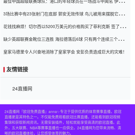
最佳中国超级联赛球队：港口的年轻球员在一场战斗中闻名 伊万放
弃了泰桑（Taishan）
3场比赛中有23张射门在底部 郭安无效传球 鸟儿被用来摆脱它
Setien痴迷于三名后卫
花钱找麻烦！切尔西以5200万美元的价格购买了菲利克斯 签了7年
并在半年内租了夏窗口
缺少英超联赛金靴位三连胜 海拉德落后6球 只有两个连续三个连续
三靴
皇家马德里令人兴奋地消除了皇家学会 安彭负责造成巨大的灾难！
友情链接
24直播网
24直播网『欧冠免费直播』anna✨专注于提供优质的体育赛事直播，欧冠
直播更是其特色之一。不仅能免费观看欧冠比赛直播，还能看到欧冠视频
集锦和获取新闻资讯。无需安装插件，轻松就能享受高清的欧冠直播。此
外，五大联赛、NBA等赛事直播也一应俱全。24直播网为您带来流畅、清
晰的欧冠直播体验，让您感受体育的魅力。