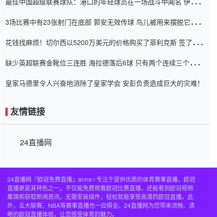
最佳中国超级联赛球队：港口的年轻球员在一场战斗中闻名 伊万放
弃了泰桑（Taishan）
3场比赛中有23张射门在底部 郭安无效传球 鸟儿被用来摆脱它
Setien痴迷于三名后卫
花钱找麻烦！切尔西以5200万美元的价格购买了菲利克斯 签了7年
并在半年内租了夏窗口
缺少英超联赛金靴位三连胜 海拉德落后6球 只有两个连续三个连续
三靴
皇家马德里令人兴奋地消除了皇家学会 安彭负责造成巨大的灾难！
友情链接
24直播网
24直播网『欧冠免费直播』anna✨专注于提供优质的体育赛事直播，欧冠
直播更是其特色之一。不仅能免费观看欧冠比赛直播，还能看到欧冠视频
集锦和获取新闻资讯。无需安装插件，轻松就能享受高清的欧冠直播。此
外，五大联赛、NBA等赛事直播也一应俱全。24直播网为您带来流畅、清
晰的欧冠直播体验，让您感受体育的魅力。