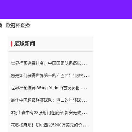
播
欧冠杯直播
足球新闻
世界杯预选赛排名：中国国家队仍然以6分
排名底部 进球差-13令人震惊
您是如何获得世界第一的？巴西1-4阿根
廷：Vinicius 0射击90分钟内
世界杯预选赛-Wang Yudong首次亮相 中国
国家足球队错过了世界杯0-2
最佳中国超级联赛球队：港口的年轻球员在
一场战斗中闻名 伊万放弃了泰桑
3场比赛中有23张射门在底部 郭安无效传球
（Taishan）
鸟儿被用来摆脱它 Setien痴迷于三名后卫
花钱找麻烦！切尔西以5200万美元的价格
购买了菲利克斯 签了7年 并在半年内租了夏