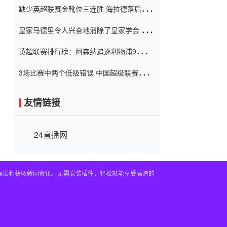
缺少英超联赛金靴位三连胜 海拉德落后6球
窗口
只有两个连续三个连续三靴
皇家马德里令人兴奋地消除了皇家学会 安
彭负责造成巨大的灾难！
英超联赛排行榜：阿森纳追逐利物浦9分 曼
联连续三件坏事
3场比赛中两个低级错误 中国超级联赛的前
守门员很老 是时候让位了 最好的继任者出
现
友情链接
24直播网
频集锦和获取新闻资讯。无需安装插件，轻松就能享受高清的