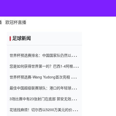
播
欧冠杯直播
足球新闻
世界杯预选赛排名：中国国家队仍然以6分
排名底部 进球差-13令人震惊
您是如何获得世界第一的？巴西1-4阿根
廷：Vinicius 0射击90分钟内
世界杯预选赛-Wang Yudong首次亮相 中国
国家足球队错过了世界杯0-2
最佳中国超级联赛球队：港口的年轻球员在
一场战斗中闻名 伊万放弃了泰桑
3场比赛中有23张射门在底部 郭安无效传球
（Taishan）
鸟儿被用来摆脱它 Setien痴迷于三名后卫
花钱找麻烦！切尔西以5200万美元的价格
购买了菲利克斯 签了7年 并在半年内租了夏