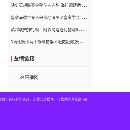
缺少英超联赛金靴位三连胜 海拉德落后6球
窗口
只有两个连续三个连续三靴
皇家马德里令人兴奋地消除了皇家学会 安
彭负责造成巨大的灾难！
英超联赛排行榜：阿森纳追逐利物浦9分 曼
联连续三件坏事
3场比赛中两个低级错误 中国超级联赛的前
守门员很老 是时候让位了 最好的继任者出
现
友情链接
24直播网
频集锦和获取新闻资讯。无需安装插件，轻松就能享受高清的