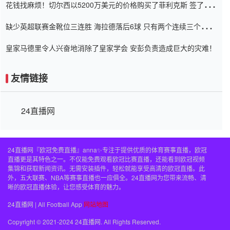
花钱找麻烦！切尔西以5200万美元的价格购买了菲利克斯 签了7年
并在半年内租了夏窗口
缺少英超联赛金靴位三连胜 海拉德落后6球 只有两个连续三个连续
三靴
皇家马德里令人兴奋地消除了皇家学会 安彭负责造成巨大的灾难！
友情链接
24直播网
24直播网『欧冠免费直播』anna✨专注于提供优质的体育赛事直播，欧冠
直播更是其特色之一。不仅能免费观看欧冠比赛直播，还能看到欧冠视频
集锦和获取新闻资讯。无需安装插件，轻松就能享受高清的欧冠直播。此
外，五大联赛、NBA等赛事直播也一应俱全。24直播网为您带来流畅、清
晰的欧冠直播体验，让您感受体育的魅力。
24直播网 | All Football App
网站地图
Copyright © 2021-2024 24直播网. All Rights Reserved.