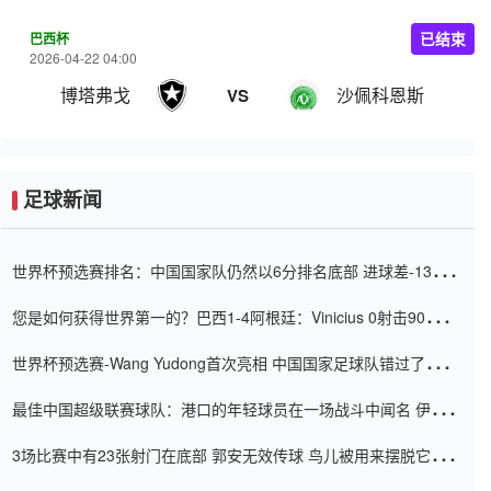
巴西杯
已结束
2026-04-22 04:00
博塔弗戈
沙佩科恩斯
VS
足球新闻
世界杯预选赛排名：中国国家队仍然以6分排名底部 进球差-13令人
震惊
您是如何获得世界第一的？巴西1-4阿根廷：Vinicius 0射击90分钟
内
世界杯预选赛-Wang Yudong首次亮相 中国国家足球队错过了世界
杯0-2
最佳中国超级联赛球队：港口的年轻球员在一场战斗中闻名 伊万放
弃了泰桑（Taishan）
3场比赛中有23张射门在底部 郭安无效传球 鸟儿被用来摆脱它
Setien痴迷于三名后卫