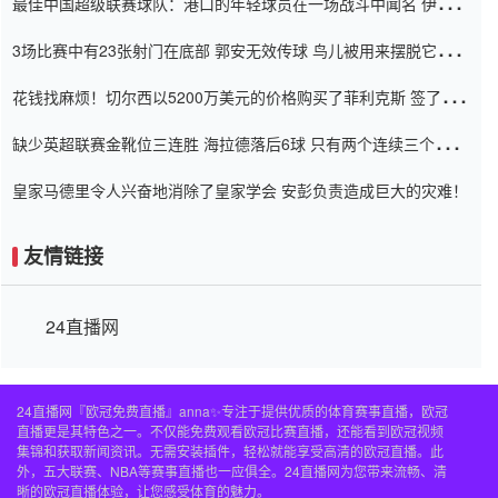
最佳中国超级联赛球队：港口的年轻球员在一场战斗中闻名 伊万放
弃了泰桑（Taishan）
3场比赛中有23张射门在底部 郭安无效传球 鸟儿被用来摆脱它
Setien痴迷于三名后卫
花钱找麻烦！切尔西以5200万美元的价格购买了菲利克斯 签了7年
并在半年内租了夏窗口
缺少英超联赛金靴位三连胜 海拉德落后6球 只有两个连续三个连续
三靴
皇家马德里令人兴奋地消除了皇家学会 安彭负责造成巨大的灾难！
友情链接
24直播网
24直播网『欧冠免费直播』anna✨专注于提供优质的体育赛事直播，欧冠
直播更是其特色之一。不仅能免费观看欧冠比赛直播，还能看到欧冠视频
集锦和获取新闻资讯。无需安装插件，轻松就能享受高清的欧冠直播。此
外，五大联赛、NBA等赛事直播也一应俱全。24直播网为您带来流畅、清
晰的欧冠直播体验，让您感受体育的魅力。