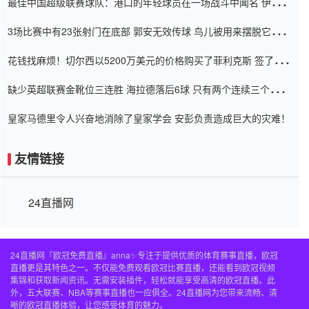
最佳中国超级联赛球队：港口的年轻球员在一场战斗中闻名 伊万放
弃了泰桑（Taishan）
3场比赛中有23张射门在底部 郭安无效传球 鸟儿被用来摆脱它
Setien痴迷于三名后卫
花钱找麻烦！切尔西以5200万美元的价格购买了菲利克斯 签了7年
并在半年内租了夏窗口
缺少英超联赛金靴位三连胜 海拉德落后6球 只有两个连续三个连续
三靴
皇家马德里令人兴奋地消除了皇家学会 安彭负责造成巨大的灾难！
友情链接
24直播网
24直播网『欧冠免费直播』anna✨专注于提供优质的体育赛事直播，欧冠
直播更是其特色之一。不仅能免费观看欧冠比赛直播，还能看到欧冠视频
集锦和获取新闻资讯。无需安装插件，轻松就能享受高清的欧冠直播。此
外，五大联赛、NBA等赛事直播也一应俱全。24直播网为您带来流畅、清
晰的欧冠直播体验，让您感受体育的魅力。