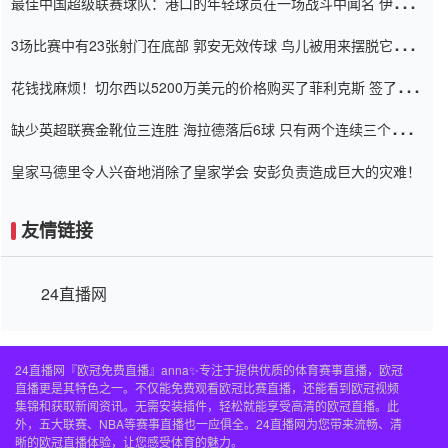
最佳中国超级联赛球队：港口的年轻球员在一场战斗中闻名 伊万放
弃了泰桑（Taishan）
3场比赛中有23张射门在底部 郭安无效传球 鸟儿被用来摆脱它
Setien痴迷于三名后卫
花钱找麻烦！切尔西以5200万美元的价格购买了菲利克斯 签了7年
并在半年内租了夏窗口
缺少英超联赛金靴位三连胜 海拉德落后6球 只有两个连续三个连续
三靴
皇家马德里令人兴奋地消除了皇家学会 安彭负责造成巨大的灾难！
友情链接
24直播网
24直播网『欧冠免费直播』anna✨专注于提供优质的体育赛事直播，欧冠
直播更是其特色之一。不仅能免费观看欧冠比赛直播，还能看到欧冠视频
集锦和获取新闻资讯。无需安装插件，轻松就能享受高清的欧冠直播。此
外，五大联赛、NBA等赛事直播也一应俱全。24直播网为您带来流畅、清
晰的欧冠直播体验，让您感受体育的魅力。