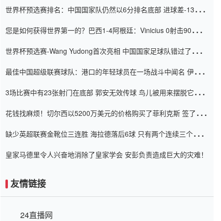
世界杯预选赛排名：中国国家队仍然以6分排名底部 进球差-13令人
震惊
您是如何获得世界第一的？巴西1-4阿根廷：Vinicius 0射击90分钟
内
世界杯预选赛-Wang Yudong首次亮相 中国国家足球队错过了世界
杯0-2
最佳中国超级联赛球队：港口的年轻球员在一场战斗中闻名 伊万放
弃了泰桑（Taishan）
3场比赛中有23张射门在底部 郭安无效传球 鸟儿被用来摆脱它
Setien痴迷于三名后卫
花钱找麻烦！切尔西以5200万美元的价格购买了菲利克斯 签了7年
并在半年内租了夏窗口
缺少英超联赛金靴位三连胜 海拉德落后6球 只有两个连续三个连续
三靴
皇家马德里令人兴奋地消除了皇家学会 安彭负责造成巨大的灾难！
友情链接
24直播网