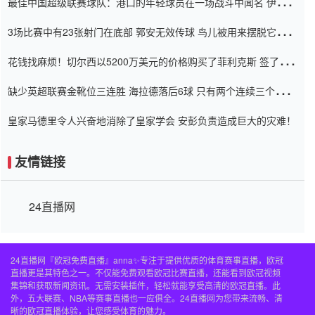
最佳中国超级联赛球队：港口的年轻球员在一场战斗中闻名 伊万放
弃了泰桑（Taishan）
3场比赛中有23张射门在底部 郭安无效传球 鸟儿被用来摆脱它
Setien痴迷于三名后卫
花钱找麻烦！切尔西以5200万美元的价格购买了菲利克斯 签了7年
并在半年内租了夏窗口
缺少英超联赛金靴位三连胜 海拉德落后6球 只有两个连续三个连续
三靴
皇家马德里令人兴奋地消除了皇家学会 安彭负责造成巨大的灾难！
友情链接
24直播网
24直播网『欧冠免费直播』anna✨专注于提供优质的体育赛事直播，欧冠
直播更是其特色之一。不仅能免费观看欧冠比赛直播，还能看到欧冠视频
集锦和获取新闻资讯。无需安装插件，轻松就能享受高清的欧冠直播。此
外，五大联赛、NBA等赛事直播也一应俱全。24直播网为您带来流畅、清
晰的欧冠直播体验，让您感受体育的魅力。