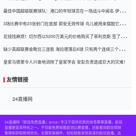
杯0-2
最佳中国超级联赛球队：港口的年轻球员在一场战斗中闻名 伊万放
弃了泰桑（Taishan）
3场比赛中有23张射门在底部 郭安无效传球 鸟儿被用来摆脱它
Setien痴迷于三名后卫
花钱找麻烦！切尔西以5200万美元的价格购买了菲利克斯 签了7年
并在半年内租了夏窗口
缺少英超联赛金靴位三连胜 海拉德落后6球 只有两个连续三个连续
三靴
皇家马德里令人兴奋地消除了皇家学会 安彭负责造成巨大的灾难！
友情链接
24直播网
24直播网『欧冠免费直播』anna✨专注于提供优质的体育赛事直播，欧冠
直播更是其特色之一。不仅能免费观看欧冠比赛直播，还能看到欧冠视频
集锦和获取新闻资讯。无需安装插件，轻松就能享受高清的欧冠直播。此